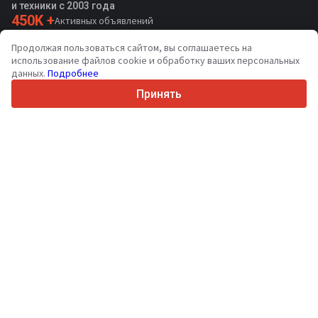
и техники с 2003 года
450K +
Активных объявлений
70+
Стран по всему миру
Продолжая пользоваться сайтом, вы соглашаетесь на
36
Поддерживаемых языков
использование файлов cookie и обработку ваших персональных
данных.
Подробнее
4.7/5
Trustpilot
Принять
Продавцам
Услуги по продвижению
Цены на платные услуги сайта
Поддержка
Покупателям
Отзывы о брендах
Выставки
Лизинг