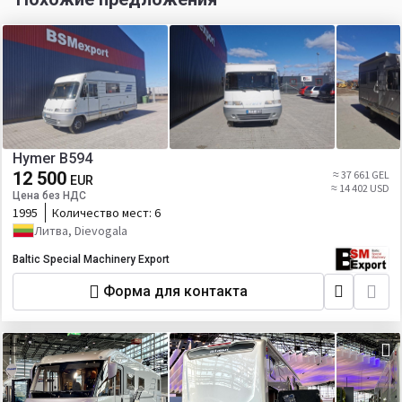
Hymer B594
12 500
≈ 37 661 GEL
EUR
≈ 14 402 USD
Цена без НДС
1995
Количество мест:
6
Литва, Dievogala
Baltic Special Machinery Export
Форма для контакта