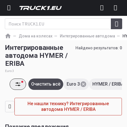
Дома на колесах
Интегрированные автодома
HY
Интегрированные
Найдено результатов:
0
автодома HYMER /
ERIBA
Euro 3
Очистить всё
Euro 3
HYMER / ERIBA
Не нашли технику? Интегрированные
автодома HYMER / ERIBA
Похожие предложения