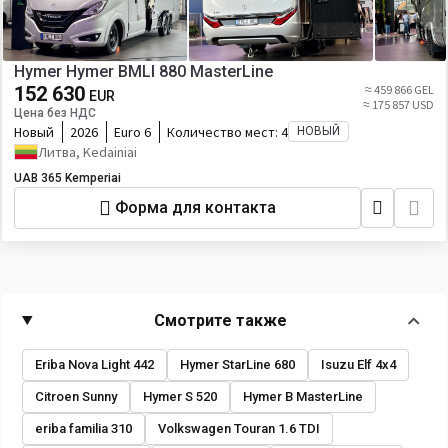
Hymer Hymer BMLI 880 MasterLine
152 630
≈ 459 866 GEL
EUR
≈ 175 857 USD
Цена без НДС
Новый
2026
Euro 6
Количество мест:
4
НОВЫЙ
Литва, Kedainiai
UAB 365 Kemperiai
Форма для контакта
Смотрите также
Eriba Nova Light 442
Hymer StarLine 680
Isuzu Elf 4x4
Citroen Sunny
Hymer S 520
Hymer B MasterLine
eriba familia 310
Volkswagen Touran 1.6 TDI