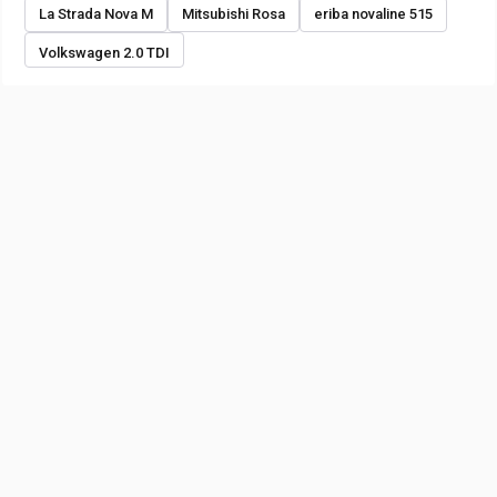
La Strada Nova M
Mitsubishi Rosa
eriba novaline 515
Volkswagen 2.0 TDI