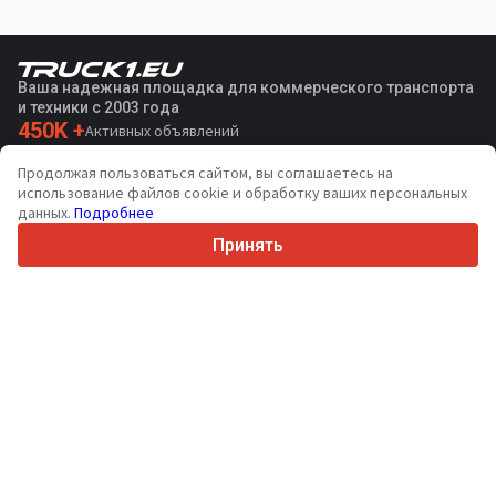
Ваша надежная площадка для коммерческого транспорта
и техники с 2003 года
450K +
Активных объявлений
70+
Стран по всему миру
Продолжая пользоваться сайтом, вы соглашаетесь на
36
Поддерживаемых языков
использование файлов cookie и обработку ваших персональных
данных.
Подробнее
4.7/5
Trustpilot
Принять
Продавцам
Услуги по продвижению
Цены на платные услуги сайта
Поддержка
Покупателям
Отзывы о брендах