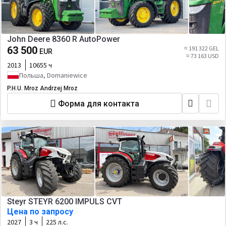
John Deere 8360 R AutoPower
63 500
≈ 191 322 GEL
EUR
≈ 73 163 USD
2013
10655 ч
Польша, Domaniewice
P.H.U. Mroz Andrzej Mroz
Форма для контакта
Steyr STEYR 6200 IMPULS CVT
Цена по запросу
2027
3 ч
225 л.с.