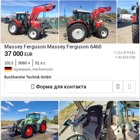
Massey Ferguson Massey Ferguson 6460
37 000
≈ 111 479 GEL
EUR
≈ 42 630 USD
2013
9060 ч
92 л.с.
Германия, Herkensen
Buchheister Technik GmbH
Форма для контакта