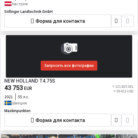
Австрия
Söllinger Landtechnik GmbH
Форма для контакта
Запросить все фотографии
NEW HOLLAND T4.75S
43 753
≈ 131 825 GEL
EUR
≈ 50 411 USD
2021
55 л.с.
Швеция
Maskinpunkten
Форма для контакта