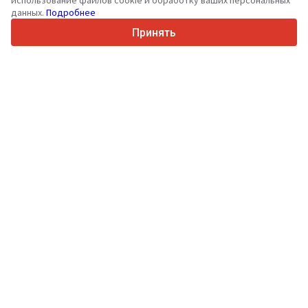
использование файлов cookie и обработку ваших персональных
данных.
Подробнее
4.7/5
Trustpilot
Принять
Продавцам
Услуги по продвижению
Цены на платные услуги сайта
Поддержка
Покупателям
Отзывы о брендах
Выставки
Лизинг
Информация
О Truck1
Блог