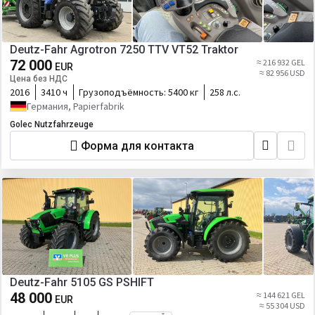
Deutz-Fahr Agrotron 7250 TTV VT52 Traktor
72 000
≈ 216 932 GEL
EUR
≈ 82 956 USD
Цена без НДС
2016
3410 ч
Грузоподъёмность:
5400 кг
258 л.с.
Германия, Papierfabrik
Golec Nutzfahrzeuge
Форма для контакта
Deutz-Fahr 5105 GS PSHIFT
48 000
≈ 144 621 GEL
EUR
≈ 55 304 USD