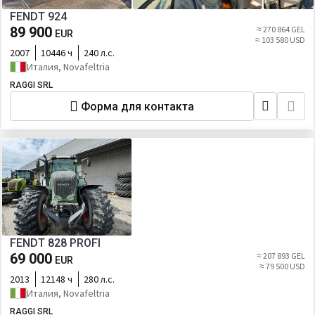
FENDT 924
89 900
≈ 270 864 GEL
EUR
≈ 103 580 USD
2007
10446 ч
240 л.с.
Италия, Novafeltria
RAGGI SRL
Форма для контакта
FENDT 828 PROFI
69 000
≈ 207 893 GEL
EUR
≈ 79 500 USD
2013
12148 ч
280 л.с.
Италия, Novafeltria
RAGGI SRL