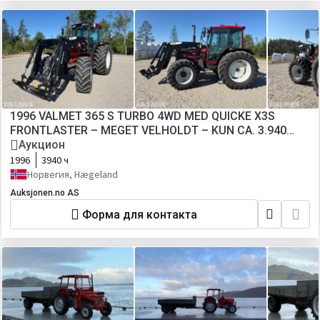
1996 VALMET 365 S TURBO 4WD MED QUICKE X3S
FRONTLASTER – MEGET VELHOLDT – KUN CA. 3.940
TIMER
Аукцион
1996
3940 ч
Норвегия, Hægeland
Auksjonen.no AS
Форма для контакта