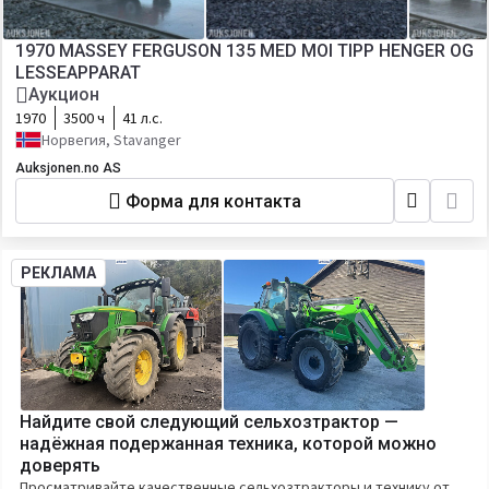
1970 MASSEY FERGUSON 135 MED MOI TIPP HENGER OG
LESSEAPPARAT
Аукцион
1970
3500 ч
41 л.с.
Норвегия, Stavanger
Auksjonen.no AS
Форма для контакта
РЕКЛАМА
Найдите свой следующий сельхозтрактор —
надёжная подержанная техника, которой можно
доверять
Просматривайте качественные сельхозтракторы и технику от