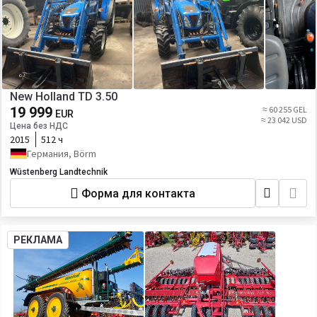
New Holland TD 3.50
19 999
≈ 60 255 GEL
EUR
≈ 23 042 USD
Цена без НДС
2015
512 ч
Германия, Börm
Wüstenberg Landtechnik
Форма для контакта
РЕКЛАМА