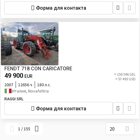
Форма для контакта
FENDT 718 CON CARICATORE
49 900
≈ 150 346 GEL
EUR
≈ 57 493 USD
2007
12656 ч
180 л.с.
Италия, Novafeltria
RAGGI SRL
Форма для контакта
20
1
/
155