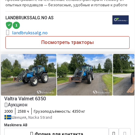
опытных продавцов — безопасные, удобные и готовые к работе
LANDBRUKSSALG.NO AS
1
landbrukssalg.no
Посмотреть тракторы
Valtra Valmet 6350
Аукцион
2000
2588 ч
Грузоподъёмность:
4350 кг
Швеция, Nacka Strand
Maskinera AB
Форма для контакта