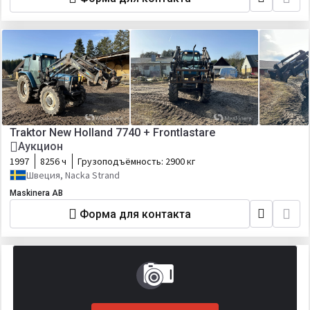
Traktor New Holland 7740 + Frontlastare
Аукцион
1997
8256 ч
Грузоподъёмность:
2900 кг
Швеция, Nacka Strand
Maskinera AB
Форма для контакта