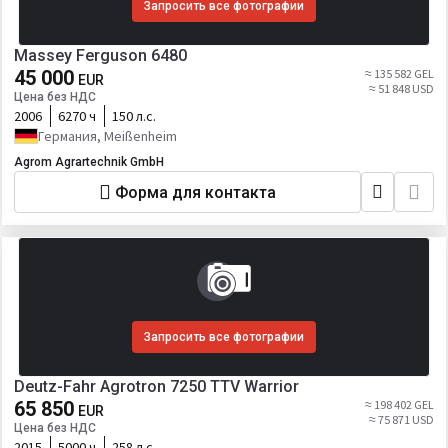
Запросить все фотографии
Massey Ferguson 6480
45 000
≈ 135 582 GEL
EUR
≈ 51 848 USD
Цена без НДС
2006
6270 ч
150 л.с.
Германия, Meißenheim
Agrom Agrartechnik GmbH
Форма для контакта
Запросить все фотографии
Deutz-Fahr Agrotron 7250 TTV Warrior
65 850
≈ 198 402 GEL
EUR
≈ 75 871 USD
Цена без НДС
2015
5000 ч
258 л.с.