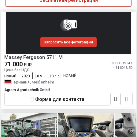
Бесплатная регистрация
Запросить все фотографии
Massey Ferguson 5711 M
71 000
≈ 213 919 GEL
EUR
≈ 81 804 USD
Цена без НДС
Новый
2023
18 ч
110 л.с.
НОВЫЙ
Германия, Meißenheim
Agrom Agrartechnik GmbH
Форма для контакта