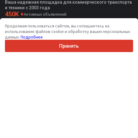
Ваша надежная площадка для коммерческого транспорта
и техники с 2003 года
450K +
Активных объявлений
70+
Стран по всему миру
Продолжая пользоваться сайтом, вы соглашаетесь на
36
Поддерживаемых языков
использование файлов cookie и обработку ваших персональных
данных.
Подробнее
4.7/5
Trustpilot
Принять
Продавцам
Услуги по продвижению
Цены на платные услуги сайта
Поддержка
Покупателям
Отзывы о брендах
Выставки
Лизинг