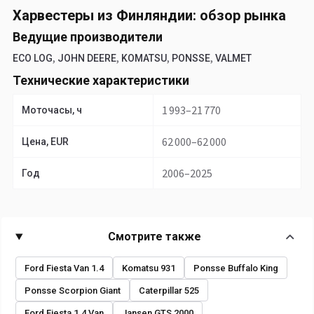
Харвестеры из Финляндии: обзор рынка
Ведущие производители
,
,
,
,
ECO LOG
JOHN DEERE
KOMATSU
PONSSE
VALMET
Технические характеристики
1 993–21 770
Моточасы, ч
62 000–62 000
Цена, EUR
2006–2025
Год
Смотрите также
Ford Fiesta Van 1.4
Komatsu 931
Ponsse Buffalo King
Ponsse Scorpion Giant
Caterpillar 525
Ford Fiesta 1.4 Van
Jansen GTS 2000