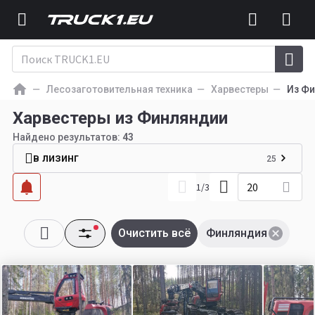
Лесозаготовительная техника
Харвестеры
Из Ф
Харвестеры из Финляндии
Найдено результатов:
43
в лизинг
25
20
1
/
3
Очистить всё
Финляндия