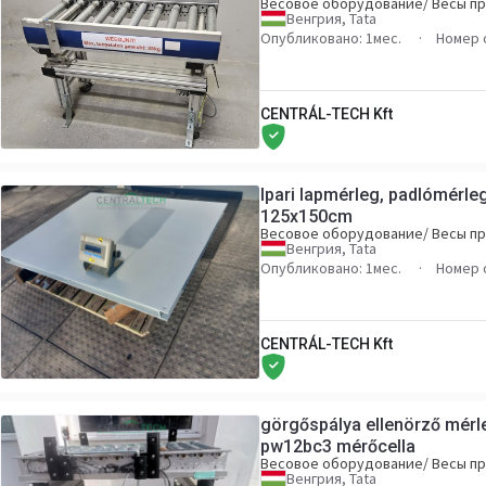
Весовое оборудование/ Весы 
Венгрия, Tata
Опубликовано: 1мес.
Номер 
CENTRÁL-TECH Kft
Ipari lapmérleg, padlómérle
125x150cm
Весовое оборудование/ Весы 
Венгрия, Tata
Опубликовано: 1мес.
Номер 
CENTRÁL-TECH Kft
görgőspálya ellenörző mér
pw12bc3 mérőcella
Весовое оборудование/ Весы 
Венгрия, Tata