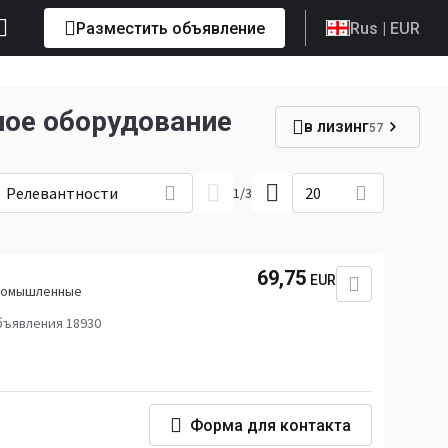
Разместить объявление
Rus
| EUR
ое оборудование
в лизинг
57
Релевантности
20
1
/
3
69,75
EUR
промышленные
бъявления 18930
Форма для контакта