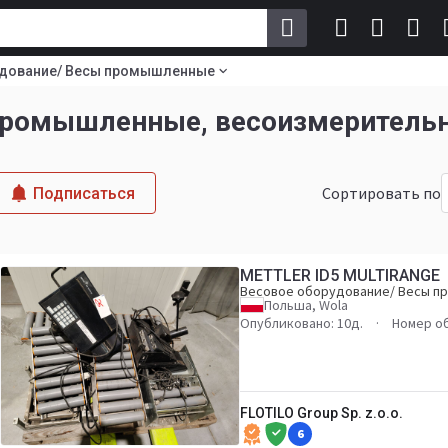
удование/ Весы промышленные
промышленные, весоизмерительн
Сортировать по
Подписаться
METTLER ID5 MULTIRANGE
Весовое оборудование/ Весы 
Польша, Wola
Опубликовано: 10д.
Номер о
FLOTILO Group Sp. z.o.o.
6