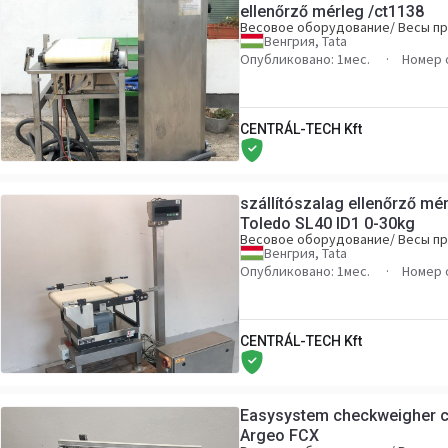
ellenőrző mérleg /ct1138
Весовое оборудование/ Весы 
Венгрия, Tata
Опубликовано: 1мес.
Номер 
CENTRÁL-TECH Kft
szállítószalag ellenőrző mé
Toledo SL40 ID1 0-30kg
Весовое оборудование/ Весы 
Венгрия, Tata
Опубликовано: 1мес.
Номер 
CENTRÁL-TECH Kft
Easysystem checkweigher c
Argeo FCX