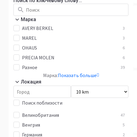
Поиск по ключевому слову...
Марка
AVERY BERKEL
3
MAREL
3
OHAUS
6
PRECIA MOLEN
6
Разное
39
Марка:
Показать больше
Локация
Поиск поблизости
Великобритания
47
Венгрия
5
Германия
2