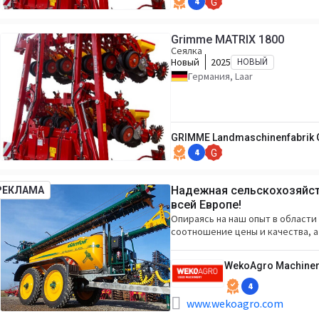
4
G
Grimme MATRIX 1800
Сеялка
Новый
2025
НОВЫЙ
Германия, Laar
GRIMME Landmaschinenfabrik 
4
G
Надежная сельскохозяйств
РЕКЛАМА
всей Европе!
Опираясь на наш опыт в области
соотношение цены и качества, 
WekoAgro Machiner
4
www.wekoagro.com