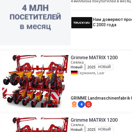
4 миллиона покупателей в месяц 
Нам доверяют пр
С 2003 года
Grimme MATRIX 1200
Сеялка
Новый
2025
НОВЫЙ
Германия, Laar
GRIMME Landmaschinenfabrik 
4
G
Grimme MATRIX 1200
Сеялка
Новый
2025
НОВЫЙ