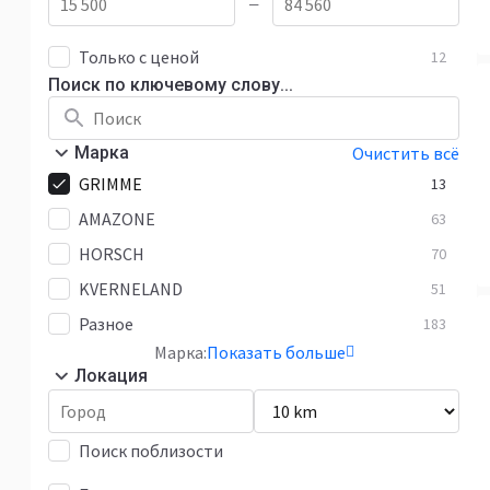
—
Только с ценой
12
Поиск по ключевому слову...
Марка
Очистить всё
GRIMME
13
AMAZONE
63
HORSCH
70
KVERNELAND
51
Разное
183
Марка:
Показать больше
Локация
Поиск поблизости