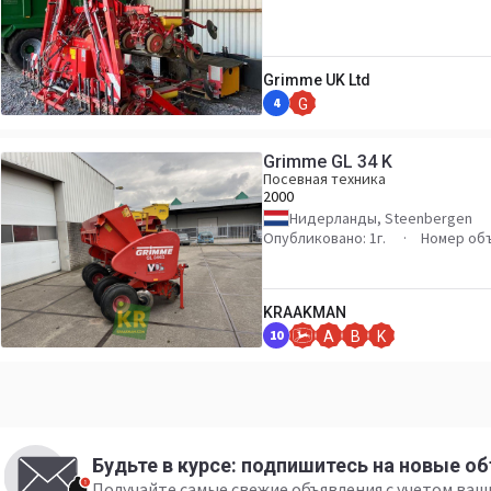
Grimme UK Ltd
4
G
Grimme GL 34 K
Посевная техника
2000
Нидерланды, Steenbergen
Опубликовано: 1г.
Номер об
KRAAKMAN
10
A
B
K
Будьте в курсе: подпишитесь на новые о
Получайте самые свежие объявления с учетом ва