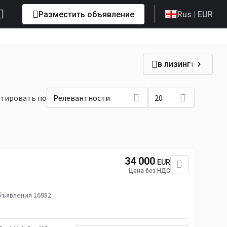
Разместить объявление
Rus
| EUR
в лизинг
1
тировать по
Релевантности
20
34 000
EUR
Цена без НДС
бъявления 16982