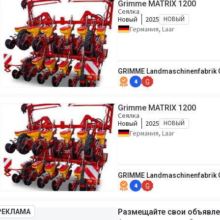
Grimme MATRIX 1200
Сеялка
Новый
2025
НОВЫЙ
Германия, Laar
GRIMME Landmaschinenfabrik 
4
G
Grimme MATRIX 1200
Сеялка
Новый
2025
НОВЫЙ
Германия, Laar
GRIMME Landmaschinenfabrik 
4
G
Размещайте свои объявлен
РЕКЛАМА