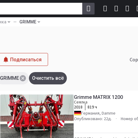
ика
GRIMME
Сор
Подписаться
GRIMME
Очистить всё
Grimme MATRIX 1200
Сеялка
2018
819 ч
Германия, Damme
Опубликовано: 22д.
Номер о