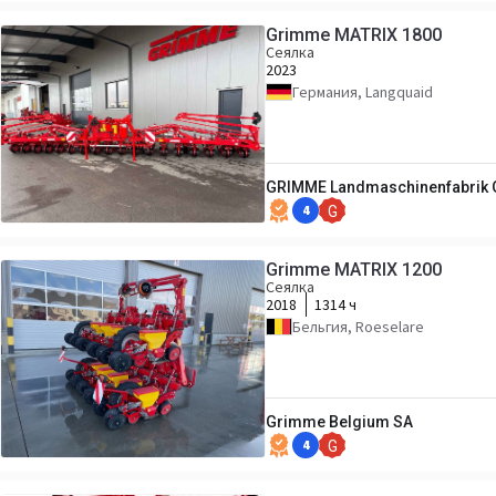
Grimme MATRIX 1800
Сеялка
2023
Германия, Langquaid
GRIMME Landmaschinenfabrik 
4
G
Grimme MATRIX 1200
Сеялка
2018
1314 ч
Бельгия, Roeselare
Grimme Belgium SA
4
G