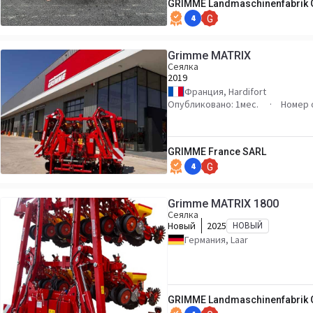
GRIMME Landmaschinenfabrik 
4
G
Grimme MATRIX
Сеялка
2019
Франция, Hardifort
Опубликовано: 1мес.
Номер 
GRIMME France SARL
4
G
Grimme MATRIX 1800
Сеялка
Новый
2025
НОВЫЙ
Германия, Laar
GRIMME Landmaschinenfabrik 