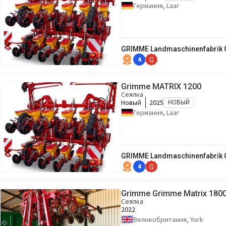
Германия, Laar
GRIMME Landmaschinenfabrik 
4
G
Grimme MATRIX 1200
Сеялка
Новый
2025
НОВЫЙ
Германия, Laar
GRIMME Landmaschinenfabrik 
4
G
Grimme Grimme Matrix 1800,
Сеялка
2022
Великобритания, York