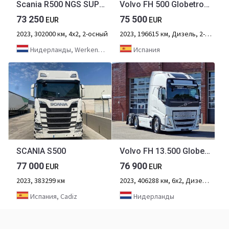
Scania R500 NGS SUPER 4x2 - NEW TACHO - RETARDER - 302 TKM - PARK. AIRCO - ACC - NAVI - 2 x FUEL TANKS - LED LIGHTS -
Volvo FH 500 Globetrotter XL
73 250
75 500
EUR
EUR
2023, 302000 км, 4х2, 2-осный
2023, 196615 км, Дизель, 2-осный
Нидерланды, Werkendam
Испания
SCANIA S500
Volvo FH 13.500 Globetrotter XL 6x2 - Retarder - Full air - Leather - Camera
77 000
76 900
EUR
EUR
2023, 383299 км
2023, 406288 км, 6х2, Дизель, 3-осный
Испания, Cadiz
Нидерланды