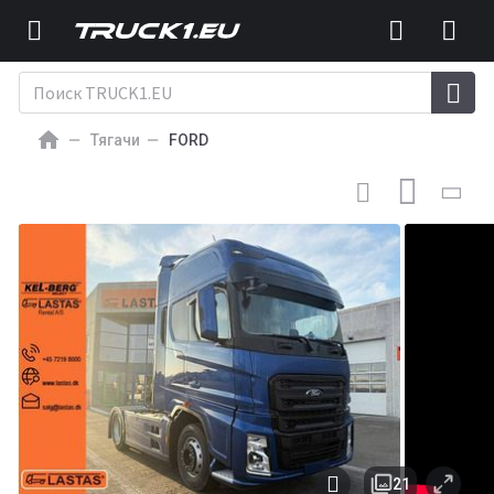
Тягачи
FORD
75 000
EUR
ТЯГАЧ
Ford F-Max 4x2 PS500
21