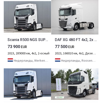
Scania R500 NGS SUPER 4x2 - NEW TACHO - RETARDER - 289 TKM - PARK. AIRCO - ACC - NAVI - 2 x FUEL TANKS - LED LIGHTS -
DAF XG 480 FT 4x2, 2x Tanks
73 900
77 500
EUR
EUR
2023, 289000 км, 4х2, 2-осный
2023, 166010 км, 4х2, Дизель, 2-осный
Нидерланды, Werkendam
Нидерланды, Roosendaal