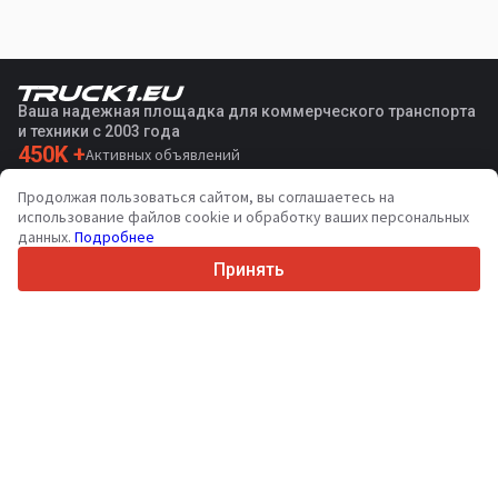
Ваша надежная площадка для коммерческого транспорта
и техники с 2003 года
450K +
Активных объявлений
70+
Стран по всему миру
Продолжая пользоваться сайтом, вы соглашаетесь на
36
Поддерживаемых языков
использование файлов cookie и обработку ваших персональных
данных.
Подробнее
4.7/5
Trustpilot
Принять
Продавцам
Связаться
Услуги по продвижению
Цены на платные услуги сайта
Поддержка
Покупателям