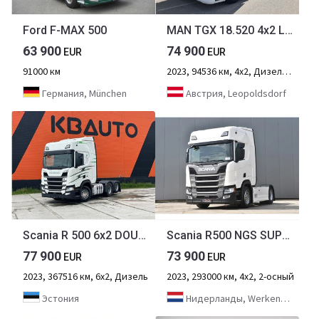
Ford F-MAX 500
MAN TGX 18.520 4x2 LL SA
63 900
74 900
EUR
EUR
91000 км
2023, 94536 км, 4х2, Дизель, 2-осный
Германия, München
Австрия, Leopoldsdorf
Scania R 500 6x2 DOUBLE BOGIE
Scania R500 NGS SUPER 4x2 - NEW TACHO - RETARDER - 293 TKM - PARK. AIRCO - ACC - NAVI - 2 x FUEL TANKS - LED LIGHTS -
77 900
73 900
EUR
EUR
2023, 367516 км, 6х2, Дизель
2023, 293000 км, 4х2, 2-осный
Эстония
Нидерланды, Werkendam