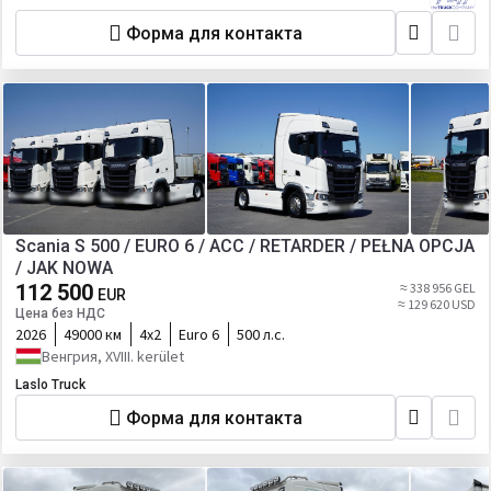
Форма для контакта
Scania S 500 / EURO 6 / ACC / RETARDER / PEŁNA OPCJA
/ JAK NOWA
112 500
≈ 338 956 GEL
EUR
≈ 129 620 USD
Цена без НДС
2026
49000 км
4х2
Euro 6
500 л.с.
Венгрия, XVIII. kerület
Laslo Truck
Форма для контакта