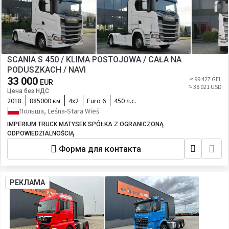
SCANIA S 450 / KLIMA POSTOJOWA / CAŁA NA
PODUSZKACH / NAVI
33 000
≈ 99 427 GEL
EUR
≈ 38 021 USD
Цена без НДС
2018
885000 км
4х2
Euro 6
450 л.с.
Польша, Leśna-Stara Wieś
IMPERIUM TRUCK MATYSEK SPÓŁKA Z OGRANICZONĄ
ODPOWIEDZIALNOŚCIĄ
Форма для контакта
РЕКЛАМА