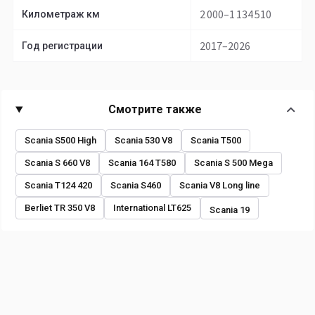
2 000–1 134 510
Километраж км
2017–2026
Год регистрации
Смотрите также
Scania S500 High
Scania 530 V8
Scania T500
Scania S 660 V8
Scania 164 T580
Scania S 500 Mega
Scania T124 420
Scania S460
Scania V8 Long line
Berliet TR 350 V8
International LT625
Scania 19