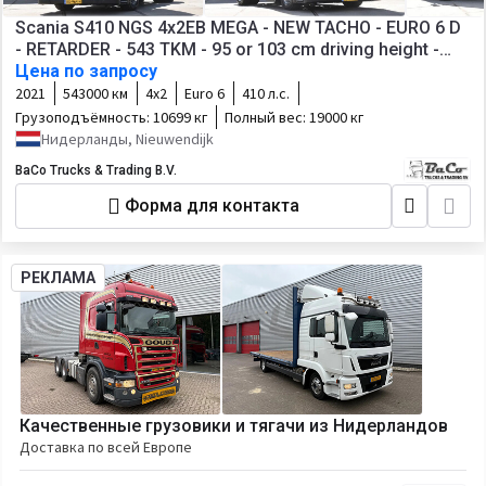
Scania S410 NGS 4x2EB MEGA - NEW TACHO - EURO 6 D
- RETARDER - 543 TKM - 95 or 103 cm driving height -
FULL AIR - 2 x FUEL TANKS - GOOD
Цена по запросу
2021
543000 км
4х2
Euro 6
410 л.с.
Грузоподъёмность:
10699 кг
Полный вес:
19000 кг
Нидерланды, Nieuwendijk
BaCo Trucks & Trading B.V.
Форма для контакта
РЕКЛАМА
Качественные грузовики и тягачи из Нидерландов
Доставка по всей Европе