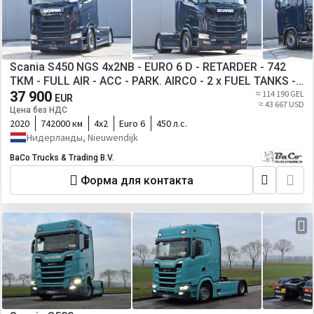
Scania S450 NGS 4x2NB - EURO 6 D - RETARDER - 742
TKM - FULL AIR - ACC - PARK. AIRCO - 2 x FUEL TANKS -
GOOD CONDITION -
37 900
≈ 114 190 GEL
EUR
≈ 43 667 USD
Цена без НДС
2020
742000 км
4х2
Euro 6
450 л.с.
Нидерланды, Nieuwendijk
BaCo Trucks & Trading B.V.
Форма для контакта