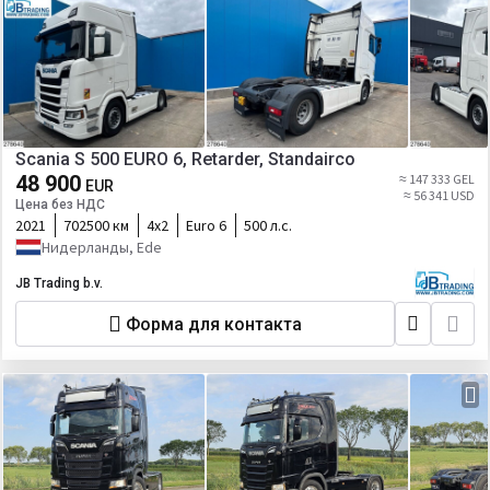
Scania S 500 EURO 6, Retarder, Standairco
48 900
≈ 147 333 GEL
EUR
≈ 56 341 USD
Цена без НДС
2021
702500 км
4х2
Euro 6
500 л.с.
Нидерланды, Ede
JB Trading b.v.
Форма для контакта