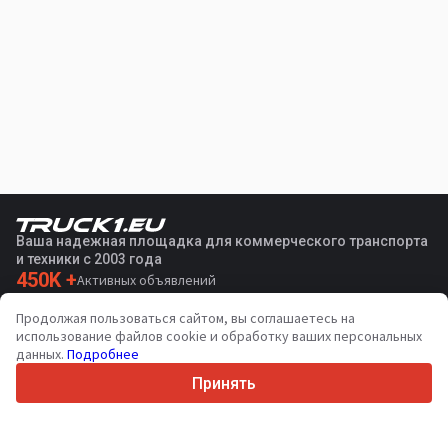
Ваша надежная площадка для коммерческого транспорта
и техники с 2003 года
450K +
Активных объявлений
70+
Стран по всему миру
Продолжая пользоваться сайтом, вы соглашаетесь на
36
Поддерживаемых языков
использование файлов cookie и обработку ваших персональных
данных.
Подробнее
4.7/5
Trustpilot
Принять
Продавцам