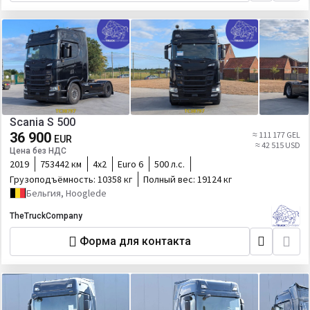
Scania S 500
36 900
≈ 111 177 GEL
EUR
≈ 42 515 USD
Цена без НДС
2019
753442 км
4х2
Euro 6
500 л.с.
Грузоподъёмность:
10358 кг
Полный вес:
19124 кг
Бельгия, Hooglede
TheTruckCompany
Форма для контакта