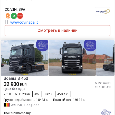
CO.V.IN. SPA
2
www.covinspa.it
Смотреть в наличии
Scania S 450
32 900
≈ 99 126 GEL
EUR
≈ 37 906 USD
Цена без НДС
2018
651129 км
4х2
Euro 6
450 л.с.
Грузоподъёмность:
10495 кг
Полный вес:
19124 кг
Бельгия, Hooglede
TheTruckCompany