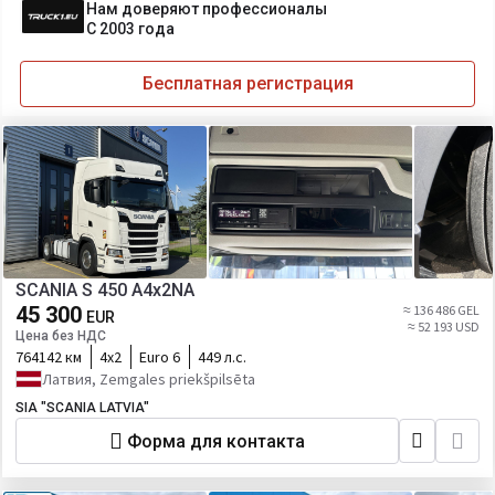
Нам доверяют профессионалы
С 2003 года
Бесплатная регистрация
SCANIA S 450 A4x2NA
45 300
≈ 136 486 GEL
EUR
≈ 52 193 USD
Цена без НДС
764142 км
4х2
Euro 6
449 л.с.
Латвия, Zemgales priekšpilsēta
SIA "SCANIA LATVIA"
Форма для контакта