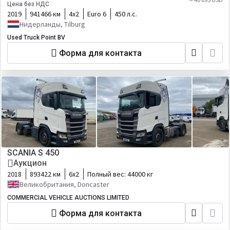
Цена без НДС
2019
941466 км
4х2
Euro 6
450 л.с.
Нидерланды, Tilburg
Used Truck Point BV
Форма для контакта
SCANIA S 450
Аукцион
2018
893422 км
6х2
Полный вес:
44000 кг
Великобритания, Doncaster
COMMERCIAL VEHICLE AUCTIONS LIMITED
Форма для контакта