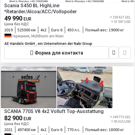
Scania S450 BL HighLine
*Retarder/Alcoa/ACC/Vollspoiler
49 990
≈ 150 617 GEL
EUR
≈ 57 597 USD
Цена без НДС
2019
525000 км
4х2
Euro 6
450 л.с.
Полный вес:
19000 кг
Германия, Mühlheim am Main
AE Handels GmbH , ein Unternehmen der Nabi Group
Форма для контакта
SCANIA 770S V8 4x2 Volluft Top-Ausstattung
82 900
≈ 249 773 GEL
EUR
≈ 95 515 USD
Цена без НДС
2021
497400 км
4х2
Euro 6
770 л.с.
Полный вес:
18000 кг