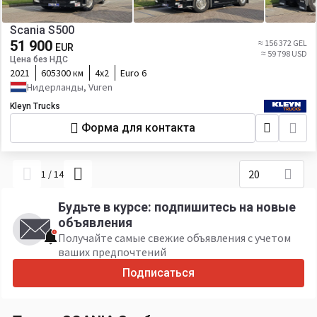
Scania S500
51 900
≈ 156 372 GEL
EUR
≈ 59 798 USD
Цена без НДС
2021
605300 км
4х2
Euro 6
Нидерланды, Vuren
Kleyn Trucks
Форма для контакта
20
1
/
14
Будьте в курсе: подпишитесь на новые
объявления
Получайте самые свежие объявления с учетом
ваших предпочтений
Подписаться