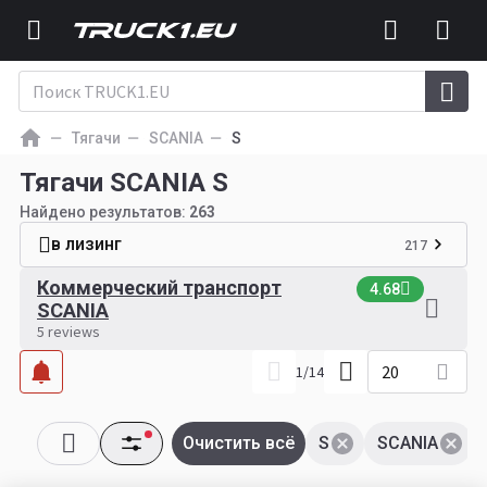
Тягачи
SCANIA
S
Тягачи SCANIA S
Найдено результатов:
263
в лизинг
217
Коммерческий транспорт
4.68
SCANIA
5 reviews
20
1
/
14
Очистить всё
S
SCANIA