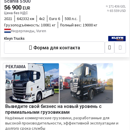
Scania S500
56 900
≈ 171 436 GEL
EUR
≈ 65 559 USD
Цена без НДС
2021
642332 км
4х2
Euro 6
500 л.с.
Грузоподъёмность:
10081 кг
Полный вес:
19000 кг
Нидерланды, Vuren
Kleyn Trucks
Форма для контакта
РЕКЛАМА
Выведите свой бизнес на новый уровень с
премиальными грузовиками
Надёжные коммерческие грузовики, разработанные для
высокой производительности, эффективной эксплуатации и
долгого срока службы