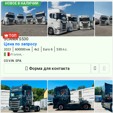
НОВОЕ В НАЛИЧИИ
ТОП
SCANIA S530
Цена по запросу
2023
600000 км
4х2
Euro 6
530 л.с.
Италия, -
CO.V.IN. SPA
Форма для контакта