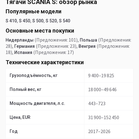
Тягачи SCANIA S: обзор рынка
Популярные модели
,
,
,
,
S 410
S 450
S 500
S 520
S 540
Основные места покупки
(Предложения: 101)
,
(Предложения:
Нидерланды
Польша
28)
,
(Предложения: 23)
,
(Предложения:
Германия
Венгрия
18)
,
(Предложения: 17)
Испания
Технические характеристики
9 400–19 825
Грузоподъёмность, кг
18 000–49 646
Полный вес, кг
443–723
Мощность двигателя, л.с.
31 900–152 450
Цена, EUR
2017–2026
Год