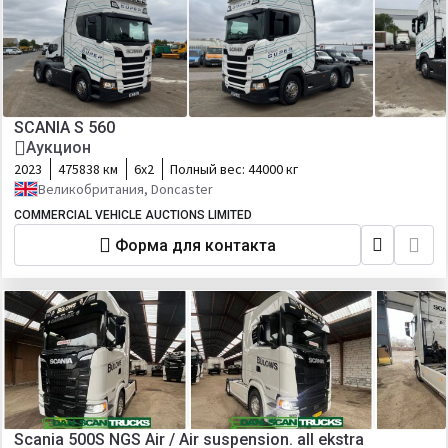
SCANIA S 560
Аукцион
2023
475838 км
6х2
Полный вес:
44000 кг
Великобритания, Doncaster
COMMERCIAL VEHICLE AUCTIONS LIMITED
Форма для контакта
Scania 500S NGS Air / Air suspension. all ekstra