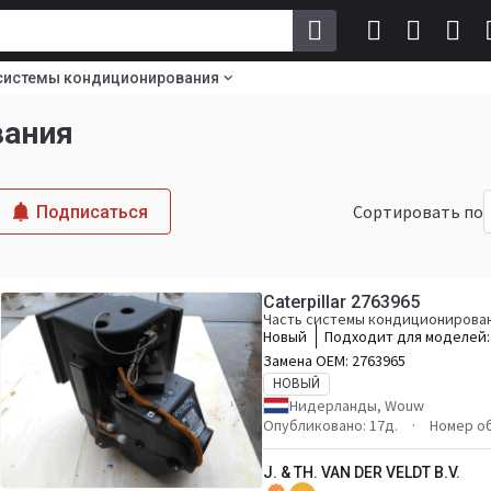
системы кондиционирования
вания
Сортировать по
Подписаться
Caterpillar 2763965
Часть системы кондиционирован
Новый
Подходит для моделей
962H 972H 966H 986H IT62
Замена OEM:
2763965
980GII 972GII 926GII 966GII
НОВЫЙ
Нидерланды, Wouw
Опубликовано: 17д.
Номер о
J. & TH. VAN DER VELDT B.V.