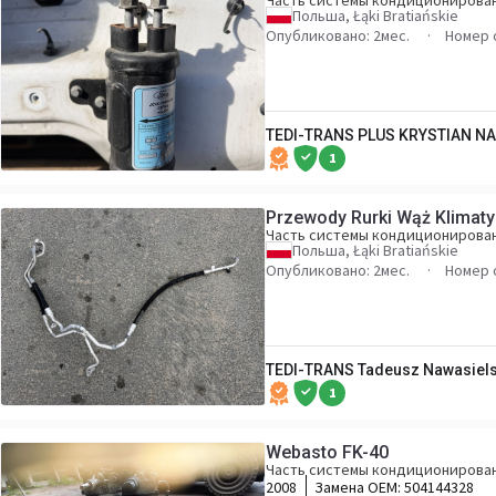
Часть системы кондиционирова
Польша, Łąki Bratiańskie
Опубликовано: 2мес.
Номер 
TEDI-TRANS PLUS KRYSTIAN N
1
Przewody Rurki Wąż Klimaty
Часть системы кондиционирова
Польша, Łąki Bratiańskie
Опубликовано: 2мес.
Номер 
TEDI-TRANS Tadeusz Nawasiels
1
Webasto FK-40
Часть системы кондиционирова
2008
Замена OEM:
504144328