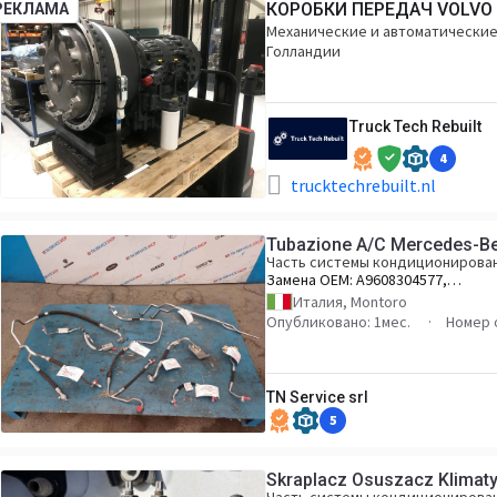
КОРОБКИ ПЕРЕДАЧ VOLVO
РЕКЛАМА
Механические и автоматические,
Голландии
Truck Tech Rebuilt
4
trucktechrebuilt.nl
Tubazione A/C Mercedes-B
Часть системы кондиционирован
Замена OEM:
A9608304577,
A9608304377, A9608302977,
Италия, Montoro
A9608308663, A9608308363,
Опубликовано: 1мес.
Номер 
A9608308463, A9604767501
TN Service srl
5
Skraplacz Osuszacz Klimaty