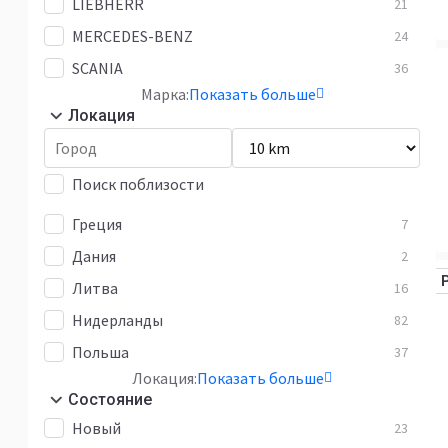
LIEBHERR
21
MERCEDES-BENZ
24
SCANIA
36
Марка:
Показать больше
Локация
Поиск поблизости
Греция
7
Дания
2
Литва
16
Нидерланды
82
Польша
37
Локация:
Показать больше
Состояние
Новый
23