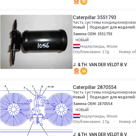
11
Caterpillar 3551793
Часть системы кондиционирован
Новый
Подходит для моделей
735 745 740GC
Замена OEM:
3551793
НОВЫЙ
Нидерланды, Wouw
Опубликовано: 17д.
Номер о
J. & TH. VAN DER VELDT B.V.
11
Caterpillar 2870554
Часть системы кондиционирован
Новый
Подходит для моделей
D5R PL61 953D 973D 953K
Замена OEM:
2870554
НОВЫЙ
Нидерланды, Wouw
Опубликовано: 17д.
Номер о
J. & TH. VAN DER VELDT B.V.