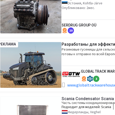
Эстония, Kohtla-Järve
Опубликовано: 2мес.
SERDRUG GROUP OÜ
10
Разработаны для эффекти
РЕКЛАМА
Резиновые гусеницы для сельско
готовы к отправке по всей Европ
GLOBAL TRACK WA
3
www.globaltrackwarehouse
Scania Condensator Scania
Часть системы кондиционирован
Подходит для моделей:
Scania
Нидерланды, Veghel