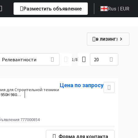
Разместить объявление
Rus
| EUR
в лизинг
3
Релевантности
20
1
/
8
Цена по запросу
ия для Строительной техники
:
950H 980H
G 950GII
 IT62GII
бъявления 777000854
Форма для контакта