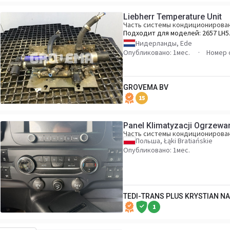
Liebherr Temperature Unit
Часть системы кондиционирова
Подходит для моделей:
2657 LH5
M
Нидерланды, Ede
Опубликовано: 1мес.
Номер 
GROVEMA BV
15
Panel Klimatyzacji Ogrzewa
Часть системы кондиционирова
Польша, Łąki Bratiańskie
Опубликовано: 1мес.
TEDI-TRANS PLUS KRYSTIAN N
1