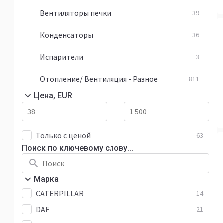
Вентиляторы печки
39
Конденсаторы
36
Испарители
3
Отопление/ Вентиляция - Разное
811
Цена, EUR
—
Только с ценой
63
Поиск по ключевому слову...
Марка
CATERPILLAR
14
DAF
21