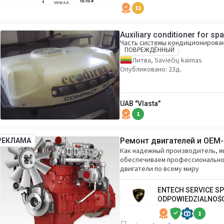
11
Auxiliary conditioner for sp
Часть системы кондиционирован
ПОВРЕЖДЁННЫЙ
Литва, Saviečių kaimas
Опубликовано: 23д.
UAB "Vlasta"
1
Ремонт двигателей и OEM
РЕКЛАМА
Как надежный производитель, м
обеспечиваем профессиональное
двигатели по всему миру
ENTECH SERVICE S
ODPOWIEDZIALNOŚ
1