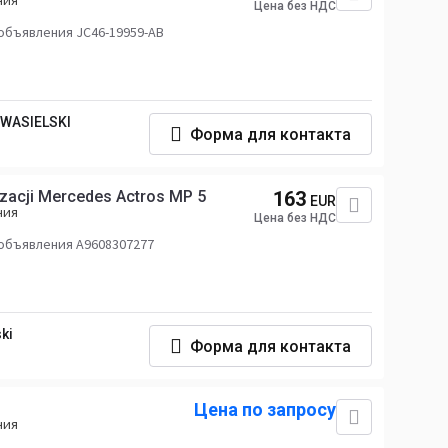
ния
Цена без НДС
объявления JC46-19959-AB
AWASIELSKI
Форма для контакта
zacji Mercedes Actros MP 5
163
EUR
ния
Цена без НДС
объявления A9608307277
ki
Форма для контакта
Цена по запросу
ния