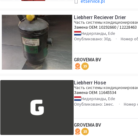
etservice.pl
Liebherr Reciever Drier
Часть системы кондиционирова
Замена OEM:
10292660 / 12228463
Нидерланды, Ede
Опубликовано: 30д.
Номер о
GROVEMA BV
15
Liebherr Hose
Часть системы кондиционирова
Замена OEM:
11645534
Нидерланды, Ede
Опубликовано: 1мес.
Номер 
GROVEMA BV
15