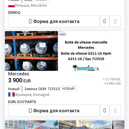
Польша, Maszków
DEMOQ
Форма для контакта
Mercedes
3 900
≈ 11 750 GEL
EUR
≈ 4 493 USD
Новый
Замена OEM:
715510
НОВЫЙ
Франция, Domagné
EURL ECO'PARTS
Форма для контакта