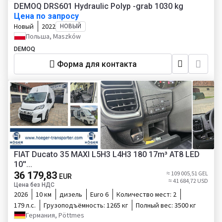
DEMOQ DRS601 Hydraulic Polyp -grab 1030 kg
Цена по запросу
Новый
2022
НОВЫЙ
Польша, Maszków
DEMOQ
Форма для контакта
FIAT Ducato 35 MAXI L5H3 L4H3 180 17m³ AT8 LED
10''...
36 179,83
≈ 109 005,51 GEL
EUR
≈ 41 684,72 USD
Цена без НДС
2026
10 км
дизель
Euro 6
Количество мест:
2
179 л.с.
Грузоподъёмность:
1265 кг
Полный вес:
3500 кг
Германия, Pöttmes