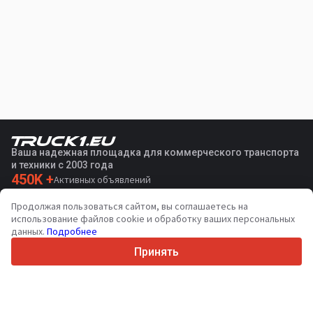
Ваша надежная площадка для коммерческого транспорта
и техники с 2003 года
450K +
Активных объявлений
70+
Стран по всему миру
Продолжая пользоваться сайтом, вы соглашаетесь на
36
Поддерживаемых языков
использование файлов cookie и обработку ваших персональных
данных.
Подробнее
4.7/5
Trustpilot
Принять
Продавцам
Услуги по продвижению