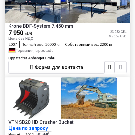
Krone BDF-System 7.450 mm
7 950
≈ 23 952 GEL
EUR
≈ 9 159 USD
Цена без НДС
2007
Полный вес:
16000 кг
Собственный вес:
2200 кг
Германия, Lippstadt
Lippstädter Anhänger GmbH
Форма для контакта
VTN SB20 HD Crusher Bucket
Цена по запросу
Новый
2022
НОВЫЙ