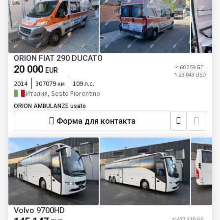
ORION FIAT 290 DUCATO
20 000
≈ 60 259 GEL
EUR
≈ 23 043 USD
2014
307079 км
109 л.с.
Италия, Sesto Fiorentino
ORION AMBULANZE usato
Форма для контакта
Volvo 9700HD
≈ 437 320 GEL